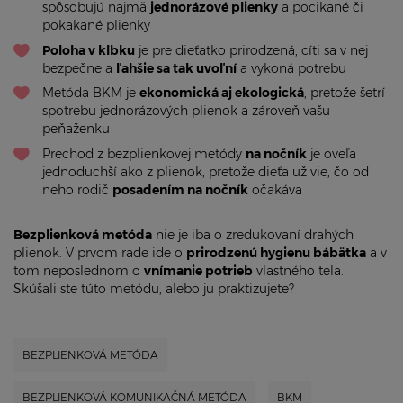
spôsobujú najmä
jednorázové plienky
a pocikané či
pokakané plienky
Poloha v klbku
je pre dieťatko prirodzená, cíti sa v nej
bezpečne a
ľahšie sa tak uvoľní
a vykoná potrebu
Metóda BKM je
ekonomická aj ekologická
, pretože šetrí
spotrebu jednorázových plienok a zároveň vašu
peňaženku
Prechod z bezplienkovej metódy
na nočník
je oveľa
jednoduchší ako z plienok, pretože dieťa už vie, čo od
neho rodič
posadením na nočník
očakáva
Bezplienková metóda
nie je iba o zredukovaní drahých
plienok. V prvom rade ide o
prirodzenú hygienu bábätka
a v
tom neposlednom o
vnímanie potrieb
vlastného tela.
Skúšali ste túto metódu, alebo ju praktizujete?
BEZPLIENKOVÁ METÓDA
BEZPLIENKOVÁ KOMUNIKAČNÁ METÓDA
BKM