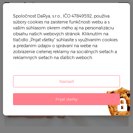
Togg
Spoločnosť DaRya, s.r.o., IČO 47849592, používa
súbory cookies na zaistenie funkčnosti webu a s
Trendy mama
Blog
vaším súhlasom okrem iného aj na personalizáciu
obsahu našich webových stránok. Kliknutím na
Bez plienky už od kolísky
tlačidlo „Prijať všetky“ súhlasíte s využívaním cookies
a predaním údajov o správaní na webe na
zobrazenie cielenej reklamy na sociálnych sieťach a
29. Aug
'18
ZDRAVIE
,
MATERSTVO
,
reklamných sieťach na ďalších weboch.
Nastaviť
Prijať všetky