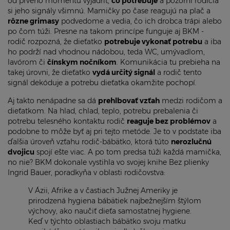
od prvého momentu vyjadriť,
čo potrebuje
a pozorní rodičia
si jeho signály všimnú. Mamičky po čase reagujú na plač a
rôzne grimasy
podvedome a vedia, čo ich drobca trápi alebo
po čom túži. Presne na takom princípe funguje aj BKM -
rodič rozpozná, že dieťatko
potrebuje vykonať potrebu
a iba
ho podrží nad vhodnou nádobou, teda WC, umývadlom,
lavórom či
čínskym nočníkom
. Komunikácia tu prebieha na
takej úrovni, že dieťatko
vydá určitý signál
a rodič tento
signál dekóduje a potrebu dieťatka okamžite pochopí.
Aj takto nenápadne sa dá
prehlbovať vzťah
medzi rodičom a
dieťatkom. Na hlad, chlad, teplo, potrebu prebalenia či
potrebu telesného kontaktu rodič
reaguje bez problémov
a
podobne to môže byť aj pri tejto metóde. Je to v podstate iba
ďalšia úroveň vzťahu rodič-bábätko, ktorá túto
nerozlučnú
dvojicu
spojí ešte viac. A po tom predsa túži každá mamička,
no nie? BKM dokonale vystihla vo svojej knihe Bez plienky
Ingrid Bauer, poradkyňa v oblasti rodičovstva:
V Ázii, Afrike a v častiach Južnej Ameriky je
prirodzená hygiena bábätiek najbežnejším štýlom
výchovy, ako naučiť dieťa samostatnej hygiene.
Keď v týchto oblastiach bábätko svoju matku