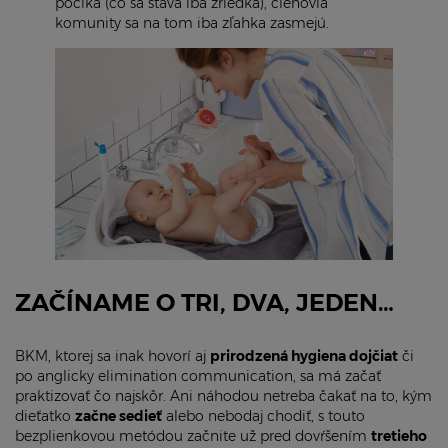
pociká (čo sa stáva iba zriedka), členovia
komunity sa na tom iba zľahka zasmejú.
ZAČÍNAME O TRI, DVA, JEDEN…
BKM, ktorej sa inak hovorí aj
prirodzená hygiena dojčiat
či
po anglicky elimination communication, sa má začať
praktizovať čo najskôr. Ani náhodou netreba čakať na to, kým
dieťatko
začne sedieť
alebo nebodaj chodiť, s touto
bezplienkovou metódou začnite už pred dovŕšením
tretieho