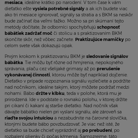
mesiaca
, ideálne krátko po narodení. V tom čase k vám
dieťatko ešte
vysiela potrebné signály
a ak ich budete viac
ako tri mesiace ignorovať, signály sa stratia a s BKM sa neskôr
bude začínať iba veľmi ťažko. Možno sa pri skúmaní tejto
metódy dočítate, že odborníci spochybňujú
schopnosť
bábätiek zadržať moč
či stolicu a s praktizovaním BKM
skončíte skôr, než vôbec začnete.
Praktizujúce mamičky
po
celom svete však dokazujú opak.
Prvým krokom k praktizovaniu BKM je
sledovanie signálov
bábätka
. Tie môžu byť rôzne od hmýrenia, nepokojného
správania, plaču cez všelijaké grimasy až po
prerušenie
vykonávanej činnosti
, ktorou môže byť napríklad dojčenie.
Dieťatko v prípade rozpoznania signálu vyzlečiete a podržíte
nad nočníkom, ideálne takým, ktorý môžete podržať medzi
nohami. Bábo
držte v klbku
, teda v polohe, ktorá mu je
prirodzená. Ide v podstate o rovnakú polohu, v ktorej držíte
pri cikaní či kakaní aj staršie dieťatko. Nad nočník však
dávajte bábätko nielen pri vyslaní signálu, ale zároveň sa
riaďte svojou intuíciou
a nezabudnite na čarovné slovíčka,
ktorými budete bábo povzbudzovať. Je viac než isté, že
dieťatko sa bude chcieť vyprázdniť aj
po prebudení
, po
rozbalení plienky či počas kŕmenia. Samozrejme, táto