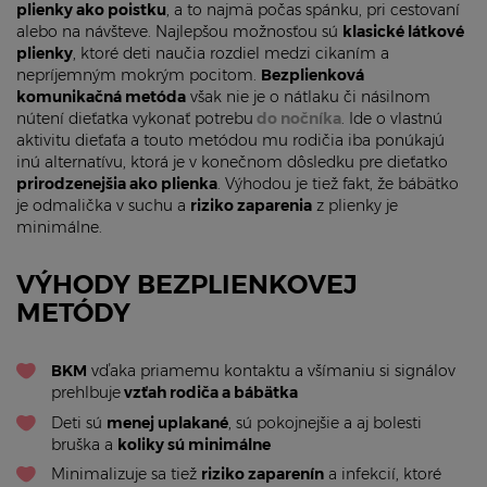
plienky ako poistku
, a to najmä počas spánku, pri cestovaní
alebo na návšteve. Najlepšou možnosťou sú
klasické látkové
plienky
, ktoré deti naučia rozdiel medzi cikaním a
nepríjemným mokrým pocitom.
Bezplienková
komunikačná metóda
však nie je o nátlaku či násilnom
nútení dieťatka vykonať potrebu
do nočníka
. Ide o vlastnú
aktivitu dieťaťa a touto metódou mu rodičia iba ponúkajú
inú alternatívu, ktorá je v konečnom dôsledku pre dieťatko
prirodzenejšia ako plienka
. Výhodou je tiež fakt, že bábätko
je odmalička v suchu a
riziko zaparenia
z plienky je
minimálne.
VÝHODY BEZPLIENKOVEJ
METÓDY
BKM
vďaka priamemu kontaktu a všímaniu si signálov
prehlbuje
vzťah rodiča a bábätka
Deti sú
menej uplakané
, sú pokojnejšie a aj bolesti
bruška a
koliky sú minimálne
Minimalizuje sa tiež
riziko zaparenín
a infekcií, ktoré