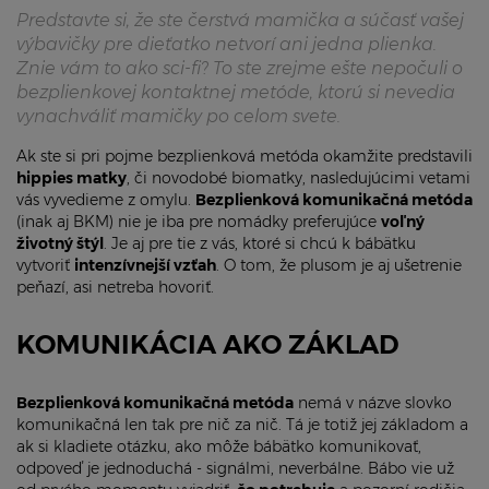
Predstavte si, že ste čerstvá mamička a súčasť vašej
výbavičky pre dieťatko netvorí ani jedna plienka.
Znie vám to ako sci-fi? To ste zrejme ešte nepočuli o
bezplienkovej kontaktnej metóde, ktorú si nevedia
vynachváliť mamičky po celom svete.
Ak ste si pri pojme bezplienková metóda okamžite predstavili
hippies matky
, či novodobé biomatky, nasledujúcimi vetami
vás vyvedieme z omylu.
Bezplienková komunikačná metóda
(inak aj BKM) nie je iba pre nomádky preferujúce
voľný
životný štýl
. Je aj pre tie z vás, ktoré si chcú k bábätku
vytvoriť
intenzívnejší vzťah
. O tom, že plusom je aj ušetrenie
peňazí, asi netreba hovoriť.
KOMUNIKÁCIA AKO ZÁKLAD
Bezplienková komunikačná metóda
nemá v názve slovko
komunikačná len tak pre nič za nič. Tá je totiž jej základom a
ak si kladiete otázku, ako môže bábätko komunikovať,
odpoveď je jednoduchá - signálmi, neverbálne. Bábo vie už