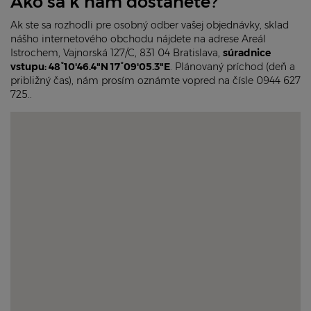
Ako sa k nám dostanete?
Ak ste sa rozhodli pre osobný odber vašej objednávky, sklad
nášho internetového obchodu nájdete na adrese Areál
Istrochem, Vajnorská 127/C, 831 04 Bratislava,
súradnice
vstupu: 48°10'46.4"N 17°09'05.3"E
. Plánovaný príchod (deň a
približný čas), nám prosím oznámte vopred na čísle 0944 627
725..