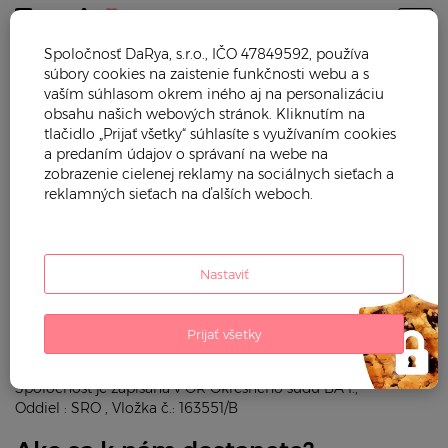
Togg
Spoločnosť DaRya, s.r.o., IČO 47849592, používa
súbory cookies na zaistenie funkčnosti webu a s
Trendy mama
Kontakt
vaším súhlasom okrem iného aj na personalizáciu
obsahu našich webových stránok. Kliknutím na
Kontakt
tlačidlo „Prijať všetky“ súhlasíte s využívaním cookies
a predaním údajov o správaní na webe na
zobrazenie cielenej reklamy na sociálnych sieťach a
Katkyn, s.r.o.
reklamných sieťach na ďalších weboch.
Račianska 88 B,
831 02 Bratislava - mestská časť Nové Mesto,
Slovenská Republika
Nastaviť
IČO: 54 684 790,DIČ: 2121813067, IČ DPH: SK2121813067
Prevádzka
: Areál Istrochem, Vajnorská 127/C, 831 04
Prijať všetky
Bratislava –
osobný odber,
súradnice vstupu: 48°10'46.4"N 17°09'05.3"E
Spoločnosť je zapísana v OR Okresného sudu BA I.,
Oddiel : SRO , Vložka č.: 163551/B