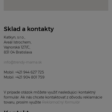
Sklad a kontakty
Katkyn, s.r.o.,
Areál Istrochem,
Vajnorská 127/C,
831 04 Bratislava
info@trendy-mama.sk
Mobil: +421 944 627 725
Mobil: +421 904 801 759
V prípade otázok môžete využiť nasledujúci kontaktný
formulár. Ak nás chcete kontaktovať z dôvodu reklamácie
tovaru, prosím využite
Reklamačný formulár