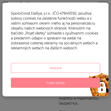
Togg
Spoločnosť DaRya, s.r.o., IČO 47849592, používa
súbory cookies na zaistenie funkčnosti webu a s
KALOO
vaším súhlasom okrem iného aj na personalizáciu
obsahu našich webových stránok. Kliknutím na
tlačidlo „Prijať všetky“ súhlasíte s využívaním cookies
Trendy Mama vám ponúka
Hračky
a predaním údajov o správaní na webe na
krásne hračky Kaloo.
zobrazenie cielenej reklamy na sociálnych sieťach a
Starostlivosť o dieťa
Francúzsky výrobca prináša
reklamných sieťach na ďalších weboch.
detské hračky z kvalitných
Plienky a prebaľovanie
materiálov, vhodné aj pre
najmenšie detičky. Hračky
Cestovanie
môžete pohodlne čistiť
Nastaviť
praním pri 30 °C. Plyšové
hračky Kaloo sú zabalené v
praktickej krabičke, preto sú
Prijať všetky
pekným darčekom pre
novorodencov. Značka
Kaloo je známa svojou
kvalitou a maximálnou
bezpečnos...