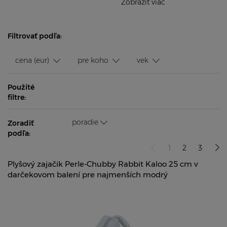
Zobraziť viac
Filtrovať podľa:
cena (eur)
pre koho
vek
Použité
filtre:
poradie
Zoradiť
podľa:
1
2
3
Plyšový zajačik Perle-Chubby Rabbit Kaloo 25 cm v
darčekovom balení pre najmenších modrý