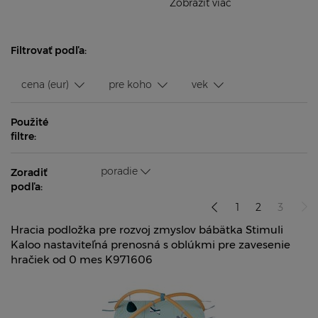
Zobraziť viac
Filtrovať podľa:
cena (eur)
pre koho
vek
Použité
filtre:
poradie
Zoradiť
podľa:
1
2
3
Hracia podložka pre rozvoj zmyslov bábätka Stimuli
Kaloo nastaviteľná prenosná s oblúkmi pre zavesenie
hračiek od 0 mes K971606