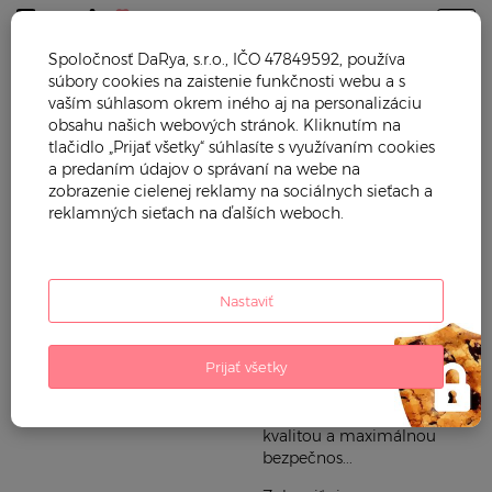
Togg
Spoločnosť DaRya, s.r.o., IČO 47849592, používa
súbory cookies na zaistenie funkčnosti webu a s
KALOO
vaším súhlasom okrem iného aj na personalizáciu
obsahu našich webových stránok. Kliknutím na
tlačidlo „Prijať všetky“ súhlasíte s využívaním cookies
Trendy Mama vám ponúka
Hračky
a predaním údajov o správaní na webe na
krásne hračky Kaloo.
zobrazenie cielenej reklamy na sociálnych sieťach a
Starostlivosť o dieťa
Francúzsky výrobca prináša
reklamných sieťach na ďalších weboch.
detské hračky z kvalitných
Plienky a prebaľovanie
materiálov, vhodné aj pre
najmenšie detičky. Hračky
Cestovanie
môžete pohodlne čistiť
Nastaviť
praním pri 30 °C. Plyšové
hračky Kaloo sú zabalené v
praktickej krabičke, preto sú
Prijať všetky
pekným darčekom pre
novorodencov. Značka
Kaloo je známa svojou
kvalitou a maximálnou
bezpečnos...