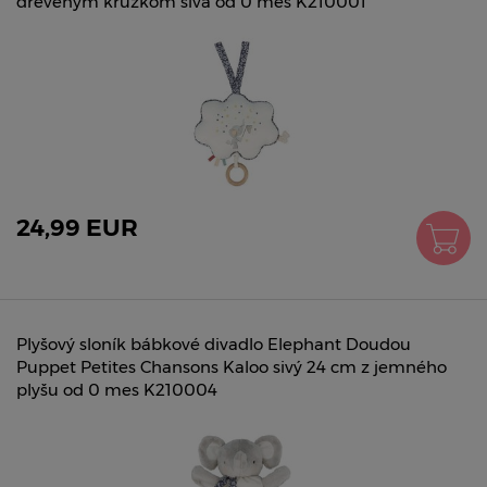
dreveným krúžkom sivá od 0 mes K210001
24,99 EUR
Plyšový sloník bábkové divadlo Elephant Doudou
Puppet Petites Chansons Kaloo sivý 24 cm z jemného
plyšu od 0 mes K210004