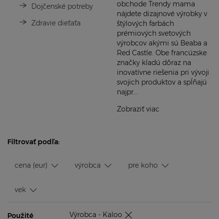
obchode Trendy mama
Dojčenské potreby
nájdete dizajnové výrobky v
Zdravie dieťaťa
štýlových farbách
prémiových svetových
výrobcov akými sú Beaba a
Red Castle. Obe francúzske
značky kladú dôraz na
inovatívne riešenia pri vývoji
svojich produktov a spĺňajú
najpr...
Zobraziť viac
Filtrovať podľa:
cena (eur)
výrobca
pre koho
vek
Výrobca - Kaloo
Použité