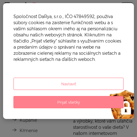
Togg
Spoločnosť DaRya, s.r.o., IČO 47849592, používa
súbory cookies na zaistenie funkčnosti webu a s
Trendy mama
Starostlivosť o dieťa
vaším súhlasom okrem iného aj na personalizáciu
obsahu našich webových stránok. Kliknutím na
STAROSTLIVOSŤ O DIEŤA
tlačidlo „Prijať všetky“ súhlasíte s využívaním cookies
a predaním údajov o správaní na webe na
zobrazenie cielenej reklamy na sociálnych sieťach a
reklamných sieťach na ďalších weboch.
Nastaviť
Prijať všetky
Hľadáte pomôcky na
Dojčenie
dojčenie, kúpanie, kŕmenie
Kúpanie
a výrobky, ktoré vám uľahčia
starostlivosť o vaše dieťa? V
Kŕmenie
našom internetovom