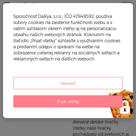
Togg
Spoločnosť DaRya, s.r.o., IČO 47849592, používa
súbory cookies na zaistenie funkčnosti webu a s
Trendy mama
Hračky
Hry na povolania
vaším súhlasom okrem iného aj na personalizáciu
obsahu našich webových stránok. Kliknutím na
HRY NA POVOLANIA
tlačidlo „Prijať všetky“ súhlasíte s využívaním cookies
a predaním údajov o správaní na webe na
zobrazenie cielenej reklamy na sociálnych sieťach a
Na trendy mama si môžete
Hry na domácnosť
reklamných sieťach na ďalších weboch.
vybrať krásne hračky pre hry
Malá parádnica
na profesie. Deti rady
napodobňujú čo vidia a s
Hry na lekára
našimi hračkami sa môžu
Nastaviť
zahrať na hudobníkov,
Hry na záhradníka
lekárov, záhradníkov,
Hry na rybára
rybárov ale aj rytierov.
Prijať všetky
Pozrite si aj naše iné hračky
pre deti ako detské trojkolky,
odrážadlá, stavebnice či
drevené detské hračky.
Všetky naše hračky
pochádzajú od svetových aj