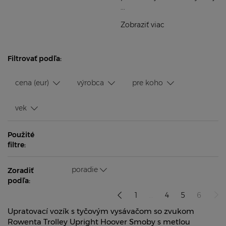
...
Zobraziť viac
Filtrovať podľa:
cena (eur)
výrobca
pre koho
vek
Použité
filtre:
poradie
Zoradiť
podľa:
1
...
4
5
6
Upratovací vozík s tyčovým vysávačom so zvukom
Rowenta Trolley Upright Hoover Smoby s metlou