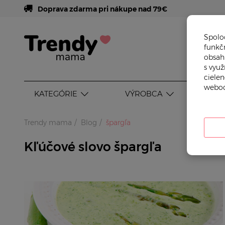
Doprava zdarma pri nákupe nad 79€
Spoloč
funkč
obsahu
s vyu
cielen
weboc
KATEGÓRIE
VÝROBCA
VEK
Trendy mama
Blog
špargľa
Kľúčové slovo špargľa