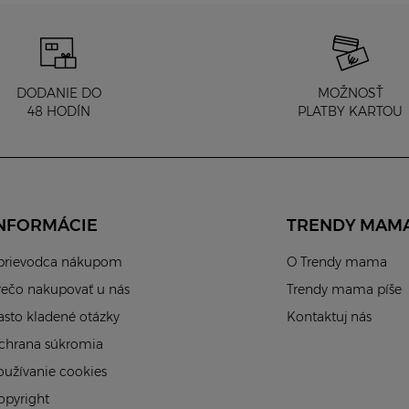
DODANIE DO
MOŽNOSŤ
48 HODÍN
PLATBY KARTOU
NFORMÁCIE
TRENDY MAM
prievodca nákupom
O Trendy mama
rečo nakupovať u nás
Trendy mama píše
asto kladené otázky
Kontaktuj nás
chrana súkromia
oužívanie cookies
opyright