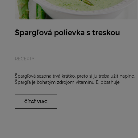
Špargľová polievka s treskou
RECEPTY
Špargľová sezóna trvá krátko, preto si ju treba užiť naplno.
Špargľa je bohatým zdrojom vitamínu E, obsahuje
množstvo vlákniny a na druhej strane by s...
ČÍTAŤ VIAC