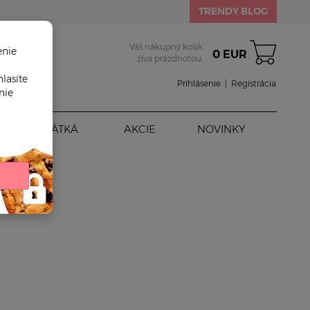
TRENDY BLOG
Váš nákupný košík
enie
0 EUR
zíva prázdnotou.
lasíte
Prihlásenie
|
Registrácia
nie
BÁBÄTKÁ
AKCIE
NOVINKY