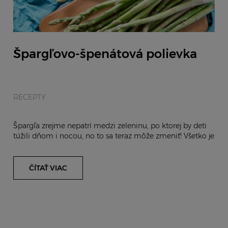
Špargľovo-špenátová polievka
RECEPTY
Špargľa zrejme nepatrí medzi zeleninu, po ktorej by deti
túžili dňom i nocou, no to sa teraz môže zmeniť! Všetko je
predsa iba o správnej kombinácii s...
ČÍTAŤ VIAC