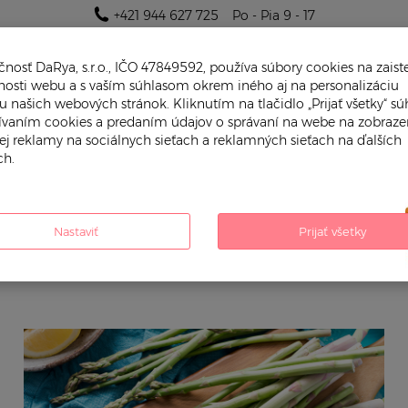
+421 944 627 725
Po - Pia 9 - 17
nosť DaRya, s.r.o., IČO 47849592, používa súbory cookies na zaist
nosti webu a s vaším súhlasom okrem iného aj na personalizáciu
 našich webových stránok. Kliknutím na tlačidlo „Prijať všetky“ súh
žívaním cookies a predaním údajov o správaní na webe na zobraze
ej reklamy na sociálnych sieťach a reklamných sieťach na ďalších
h.
PRE CHLAPČEKA
PRE DIEVČATKO
Nastaviť
Prijať všetky