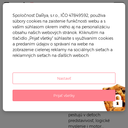
Togg
Spoločnosť DaRya, s.r.o., IČO 47849592, používa
súbory cookies na zaistenie funkčnosti webu a s
BIG
vaším súhlasom okrem iného aj na personalizáciu
obsahu našich webových stránok. Kliknutím na
tlačidlo „Prijať všetky“ súhlasíte s využívaním cookies
Trendy Mama vám ponúka
Starostlivosť o dieťa
a predaním údajov o správaní na webe na
prvotriedne hračky
zobrazenie cielenej reklamy na sociálnych sieťach a
Hračky
oceňovanej nemeckej
reklamných sieťach na ďalších weboch.
značky BIG, charakteristické
svojou kvalitou a
jedinečným dizajnom.
Hračky sú vyrobené z
Nastaviť
materiálov, ktoré sú
zdravotne neškodné, vysoko
odolné a recyklovateľné.
Prijať všetky
Výrobca zároveň kladie
maximálny dôraz na
bezpečnosť detí. Hračky BIG
pestujú v deťoch
predstavivosť, logické
myslenie i motor...