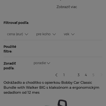
Zobraziť viac
Filtrovať podľa:
cena (eur)
pre koho
vek
Použité
filtre:
poradie
Zoradiť
podľa:
1
...
3
4
5
Odrážadlo a chodítko s opierkou Bobby Car Classic
Bundle with Walker BIG s klaksónom a ergonomickým
sedadlom od 12 mes