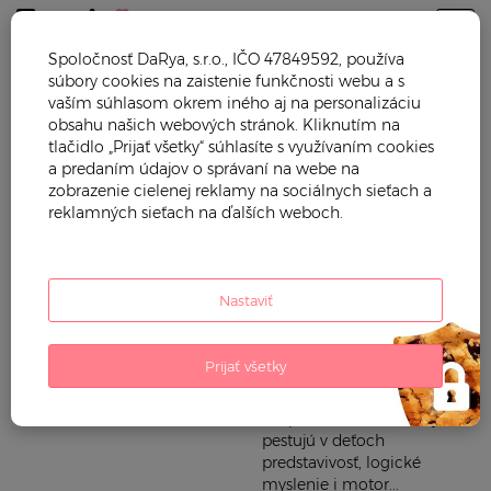
Togg
Spoločnosť DaRya, s.r.o., IČO 47849592, používa
súbory cookies na zaistenie funkčnosti webu a s
BIG
vaším súhlasom okrem iného aj na personalizáciu
obsahu našich webových stránok. Kliknutím na
tlačidlo „Prijať všetky“ súhlasíte s využívaním cookies
Trendy Mama vám ponúka
Starostlivosť o dieťa
a predaním údajov o správaní na webe na
prvotriedne hračky
zobrazenie cielenej reklamy na sociálnych sieťach a
Hračky
oceňovanej nemeckej
reklamných sieťach na ďalších weboch.
značky BIG, charakteristické
svojou kvalitou a
jedinečným dizajnom.
Hračky sú vyrobené z
Nastaviť
materiálov, ktoré sú
zdravotne neškodné, vysoko
odolné a recyklovateľné.
Prijať všetky
Výrobca zároveň kladie
maximálny dôraz na
bezpečnosť detí. Hračky BIG
pestujú v deťoch
predstavivosť, logické
myslenie i motor...