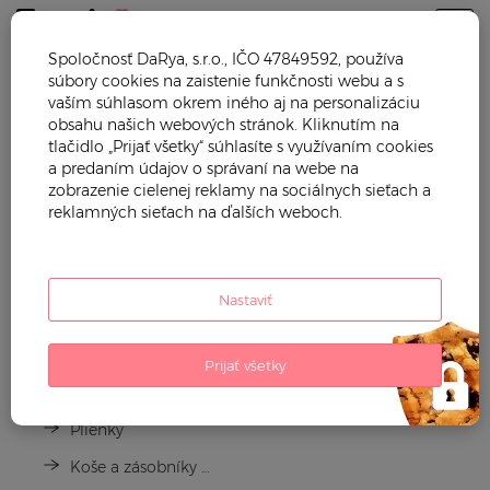
Togg
Spoločnosť DaRya, s.r.o., IČO 47849592, používa
súbory cookies na zaistenie funkčnosti webu a s
Trendy mama
Plienky a prebaľovanie
vaším súhlasom okrem iného aj na personalizáciu
obsahu našich webových stránok. Kliknutím na
PLIENKY A PREBAĽOVANIE
tlačidlo „Prijať všetky“ súhlasíte s využívaním cookies
a predaním údajov o správaní na webe na
zobrazenie cielenej reklamy na sociálnych sieťach a
reklamných sieťach na ďalších weboch.
Nastaviť
Prijať všetky
Prebaľovacie tašky ku kočíkom
Plienky
Koše a zásobníky na plienky