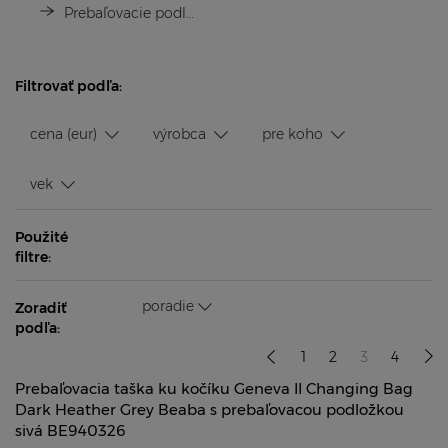
Prebaľovacie podložky
Filtrovať podľa:
cena (eur)
výrobca
pre koho
vek
Použité
filtre:
poradie
Zoradiť
podľa:
1
2
3
4
Prebaľovacia taška ku kočíku Geneva II Changing Bag
Dark Heather Grey Beaba s prebaľovacou podložkou
sivá BE940326