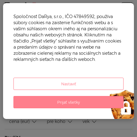
Togg
Spoločnosť DaRya, s.r.o., IČO 47849592, používa
súbory cookies na zaistenie funkčnosti webu a s
Trendy mama
Plienky a prebaľovanie
Plienky
vaším súhlasom okrem iného aj na personalizáciu
obsahu našich webových stránok. Kliknutím na
PLIENKY
tlačidlo „Prijať všetky“ súhlasíte s využívaním cookies
a predaním údajov o správaní na webe na
zobrazenie cielenej reklamy na sociálnych sieťach a
Trendy mama vám ponúka látkové detské plienky, vhodné aj
reklamných sieťach na ďalších weboch.
pre citlivú detskú pokožku. Požiť ich môžete na zabalenie
bábätka alebo ako slnečnú clonu. Vyberte si z našej ponuky
potreby aj iné potreby pre dojčatá. U nás nájdete kvalitné
prebaľovacie podložky, detské zavinovačky, tašky ku kočíkom
Nastaviť
aj dojčenské súpravy. Produkty v našej ponuke pochádzajú ...
Zobraziť viac
Prijať všetky
Filtrovať podľa:
cena (eur)
pre koho
vek