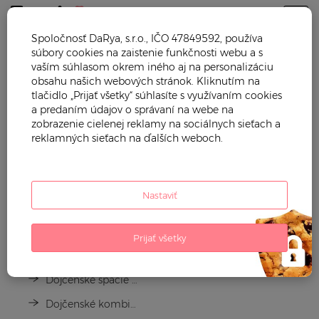
Togg
Spoločnosť DaRya, s.r.o., IČO 47849592, používa
súbory cookies na zaistenie funkčnosti webu a s
Trendy mama
Dojčenské oblečenie
vaším súhlasom okrem iného aj na personalizáciu
obsahu našich webových stránok. Kliknutím na
DOJČENSKÉ OBLEČENIE
tlačidlo „Prijať všetky“ súhlasíte s využívaním cookies
a predaním údajov o správaní na webe na
zobrazenie cielenej reklamy na sociálnych sieťach a
reklamných sieťach na ďalších weboch.
Nastaviť
Prijať všetky
Zavinovačky
Dojčenské spacie vaky
Dojčenské kombinézy