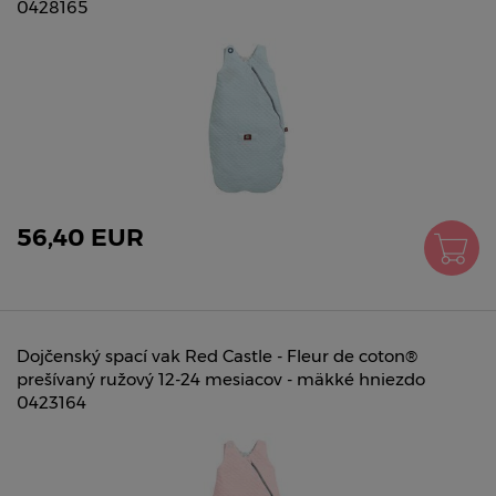
0428165
56,40 EUR
Dojčenský spací vak Red Castle - Fleur de coton®
prešívaný ružový 12-24 mesiacov - mäkké hniezdo
0423164