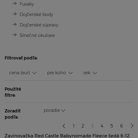
Fusaky
Dojčenské body
Dojčenské súpravy
Slnečné okuliare
Filtrovať podľa:
cena (eur)
pre koho
vek
Použité
filtre:
poradie
Zoradiť
podľa:
1
2
3
4
5
6
Zavinovačka Red Castle Babynomade Fleece šedá 6-12