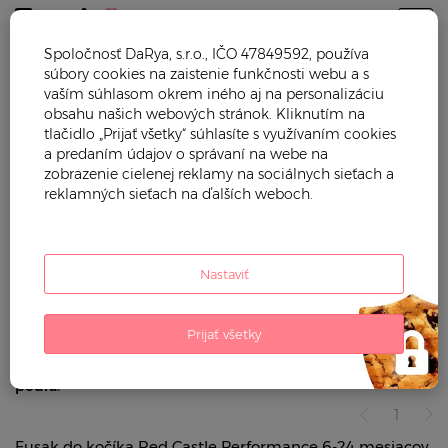
Togg
Spoločnosť DaRya, s.r.o., IČO 47849592, používa
súbory cookies na zaistenie funkčnosti webu a s
Trendy mama
Dojčenské oblečenie
Fusaky
vaším súhlasom okrem iného aj na personalizáciu
obsahu našich webových stránok. Kliknutím na
FUSAKY
tlačidlo „Prijať všetky“ súhlasíte s využívaním cookies
a predaním údajov o správaní na webe na
zobrazenie cielenej reklamy na sociálnych sieťach a
Filtrovať podľa:
reklamných sieťach na ďalších weboch.
cena (eur)
pre koho
vek
Nastaviť
Použité
filtre:
Prijať všetky
poradie
Zoradiť
podľa:
1
Fusak do kočíka Red Castle Performance 6-24 mesiacov