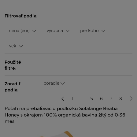
Filtrovať podľa:
cena (eur)
výrobca
pre koho
vek
Použité
filtre:
poradie
Zoradiť
podľa:
1
...
5
6
7
8
Poťah na prebaľovaciu podložku Sofalange Beaba
Honey s okrajom 100% organická bavlna žltý od 0-36
mes