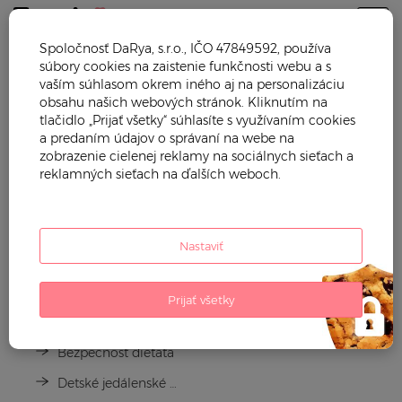
Togg
Spoločnosť DaRya, s.r.o., IČO 47849592, používa
súbory cookies na zaistenie funkčnosti webu a s
Trendy mama
Detský nábytok
vaším súhlasom okrem iného aj na personalizáciu
obsahu našich webových stránok. Kliknutím na
DETSKÝ NÁBYTOK
tlačidlo „Prijať všetky“ súhlasíte s využívaním cookies
a predaním údajov o správaní na webe na
zobrazenie cielenej reklamy na sociálnych sieťach a
reklamných sieťach na ďalších weboch.
Nastaviť
Prijať všetky
Detská izba
Bezpečnosť dieťaťa
Detské jedálenské stoličky