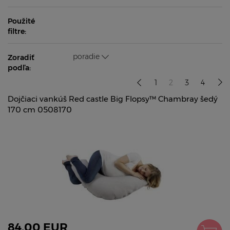
Použité
filtre:
poradie
Zoradiť
podľa:
1
2
3
4
Dojčiaci vankúš Red castle Big Flopsy™ Chambray šedý
170 cm 0508170
84,00 EUR