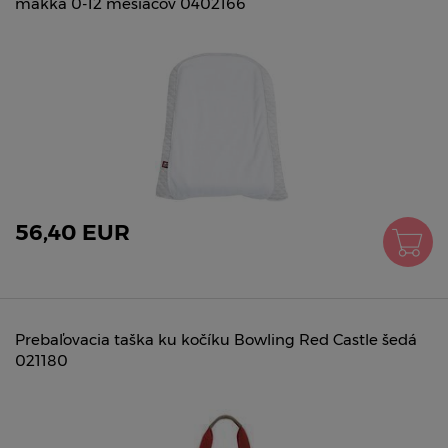
mäkká 0-12 mesiacov 0402166
56,40 EUR
Prebaľovacia taška ku kočíku Bowling Red Castle šedá
021180