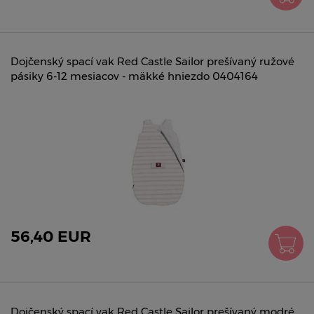
Dojčenský spací vak Red Castle Sailor prešívaný ružové
pásiky 6-12 mesiacov - mäkké hniezdo 0404164
56,40 EUR
Dojčenský spací vak Red Castle Sailor prešívaný modré