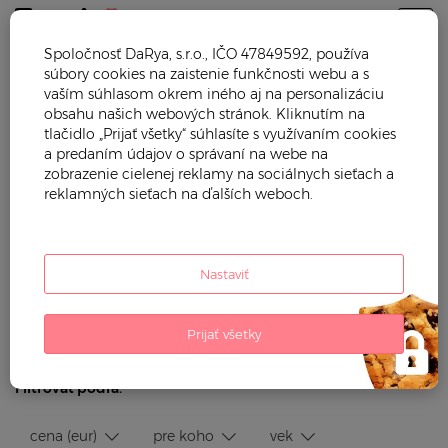
Togg
Spoločnosť DaRya, s.r.o., IČO 47849592, používa
súbory cookies na zaistenie funkčnosti webu a s
RED CASTLE
vaším súhlasom okrem iného aj na personalizáciu
obsahu našich webových stránok. Kliknutím na
tlačidlo „Prijať všetky“ súhlasíte s využívaním cookies
Hračky
a predaním údajov o správaní na webe na
zobrazenie cielenej reklamy na sociálnych sieťach a
Starostlivosť o dieťa
reklamných sieťach na ďalších weboch.
Detský nábytok
Plienky a prebaľovanie
Nastaviť
Dojčenské oblečenie
Kočíky a autosedačky
Prijať všetky
Filtrovať podľa:
cena (eur)
pre koho
vek