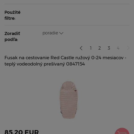
Použité
filtre:
poradie
Zoradiť
podľa:
1
2
3
4
Fusak na cestovanie Red Castle ružový 0-24 mesiacov -
teplý vodeodolný prešívaný 0847154
85,20 EUR