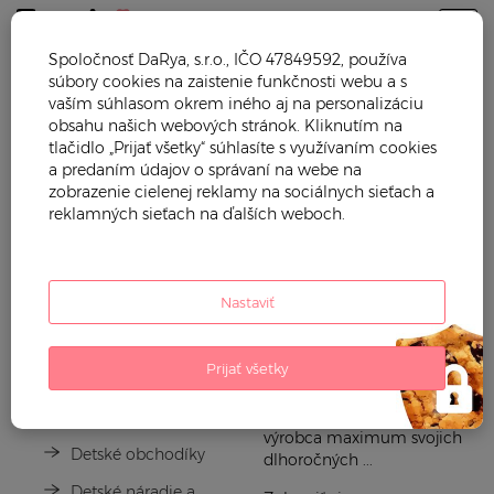
Togg
Spoločnosť DaRya, s.r.o., IČO 47849592, používa
súbory cookies na zaistenie funkčnosti webu a s
ÉCOIFFIER
vaším súhlasom okrem iného aj na personalizáciu
obsahu našich webových stránok. Kliknutím na
tlačidlo „Prijať všetky“ súhlasíte s využívaním cookies
Hľadáte hračky do piesku,
Autíčka a vlaky
a predaním údajov o správaní na webe na
kuchynky pre deti alebo
zobrazenie cielenej reklamy na sociálnych sieťach a
Detské vozidlá
pracovné stoly Écoiffier?
reklamných sieťach na ďalších weboch.
Hračky od francúzskeho
Hračky pre najmenších
výrobcu Écoiffier
nepodliehajú náhodným
Kuchynky pre deti
módnym vplyvom, ale jasne
Nastaviť
Hry na povolania
sa zameriavajú na
motorický, duševný a
Detské stavebnice
spoločenský rozvoj dieťaťa.
Prijať všetky
Écoiffier je francúzska firma
Hračky a hry na záhradu
s tradíciou už od roku 1945.
Do vývoja hračiek dáva
Bábiky
výrobca maximum svojich
Detské obchodíky
dlhoročných ...
Detské náradie a nástroje