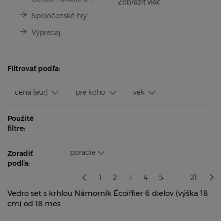
Zobraziť viac
Spoločenské hry
Výpredaj
Filtrovať podľa:
cena (eur)
pre koho
vek
Použité
filtre:
poradie
Zoradiť
podľa:
1
2
3
4
5
...
21
Vedro set s krhlou Námorník Écoiffier 6 dielov (výška 18
cm) od 18 mes