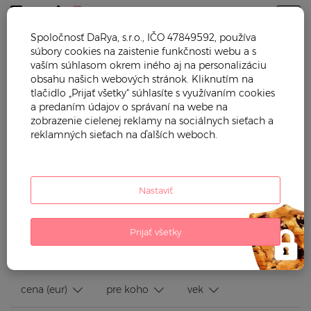
Togg
Spoločnosť DaRya, s.r.o., IČO 47849592, používa
súbory cookies na zaistenie funkčnosti webu a s
Trendy mama
Starostlivosť o dieťa
Dojčenie
Odsávačky
vaším súhlasom okrem iného aj na personalizáciu
obsahu našich webových stránok. Kliknutím na
ODSÁVAČKY
tlačidlo „Prijať všetky“ súhlasíte s využívaním cookies
a predaním údajov o správaní na webe na
zobrazenie cielenej reklamy na sociálnych sieťach a
Máte problém s dojčením, potrebujete naštartovať laktáciu
reklamných sieťach na ďalších weboch.
alebo odsať prebytočné mlieko? Máme pre vás kvalitné a
praktické odsávačky, ktoré vám pomôžu odsať prebytočné
materské mlieko. Tieto praktické pomôcky na dojčenie
vyrábajú prémiové značky akými sú Beaba a Red Castle, ktoré
Nastaviť
dodržiavajú najprísnejšie bezpečnostné štandardy a okrem
toho dbajú n...
Zobraziť viac
Prijať všetky
Filtrovať podľa:
cena (eur)
pre koho
vek