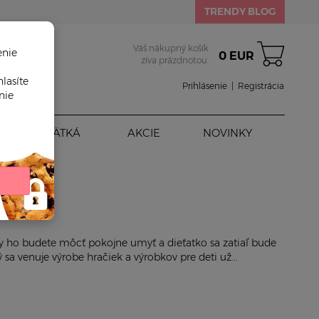
TRENDY BLOG
Váš nákupný košík
enie
0 EUR
zíva prázdnotou.
lasíte
Prihlásenie
|
Registrácia
nie
BÁBÄTKÁ
AKCIE
NOVINKY
Vy ho budete môcť pokojne umyť a dieťatko sa zatiaľ bude
sa venuje výrobe hračiek a výrobkov pre deti už...