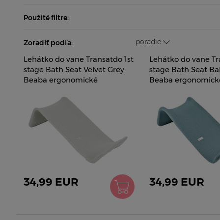
Použité filtre:
poradie
Zoradiť podľa:
Lehátko do vane Transatdo 1st
Lehátko do vane Tr
stage Bath Seat Velvet Grey
stage Bath Seat Bal
Beaba ergonomické
Beaba ergonomick
protišmykové sivé od 0 mes
protišmykové modr
mes
34,99 EUR
34,99 EUR