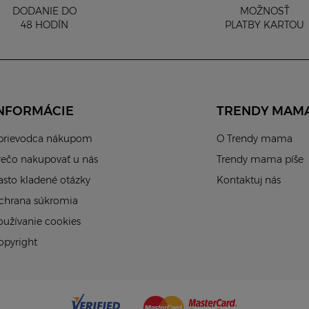
DODANIE DO
MOŽNOSŤ
48 HODÍN
PLATBY KARTOU
NFORMÁCIE
TRENDY MAM
prievodca nákupom
O Trendy mama
rečo nakupovať u nás
Trendy mama píše
asto kladené otázky
Kontaktuj nás
chrana súkromia
oužívanie cookies
opyright