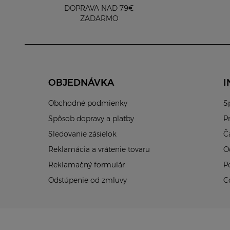
DOPRAVA NAD 79€
ZADARMO
OBJEDNÁVKA
I
Obchodné podmienky
S
Spôsob dopravy a platby
P
Sledovanie zásielok
Č
Reklamácia a vrátenie tovaru
O
Reklamačný formulár
P
Odstúpenie od zmluvy
C