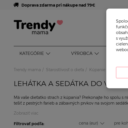
Doprava zdarma pri nákupe nad 79€
Spoloč
funkč
obsahu
s vyu
cielen
weboc
KATEGÓRIE
VÝROBCA
VEK
Trendy mama
Starostlivosť o dieťa
Kúpanie
Lehátka 
LEHÁTKA A SEDÁTKA DO VANE
Má vaše dieťatko strach z kúpania? Prekonajte ho spolu s 
tešiť z pestrých farieb a zábavných prvkov na svojom sedátk
Zobraziť viac
cena (eur)
Filtrovať podľa: