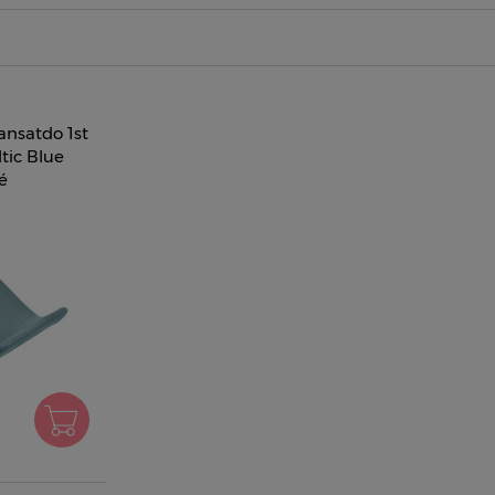
ansatdo 1st
tic Blue
é
é od 0