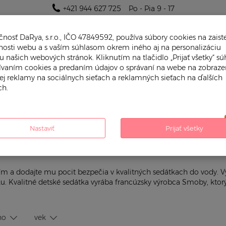
+421 944 627 725
Po - Pia 9 - 17
nosť DaRya, s.r.o., IČO 47849592, používa súbory cookies na zaist
nosti webu a s vaším súhlasom okrem iného aj na personalizáciu
 našich webových stránok. Kliknutím na tlačidlo „Prijať všetky“ súh
žívaním cookies a predaním údajov o správaní na webe na zobraze
ej reklamy na sociálnych sieťach a reklamných sieťach na ďalších
h.
PRE CHLAPČEKA
PRE DIEVČATKO
a sedátka do vane
Nastaviť
Prijať všetky
ním a dodajte mu pocit bezpečia v kvalitných sedátkach do vody. 
u. Kvalitné detské sedátka vyrába francúzsky výrobca Smoby, ktorý 
pre koho
vek