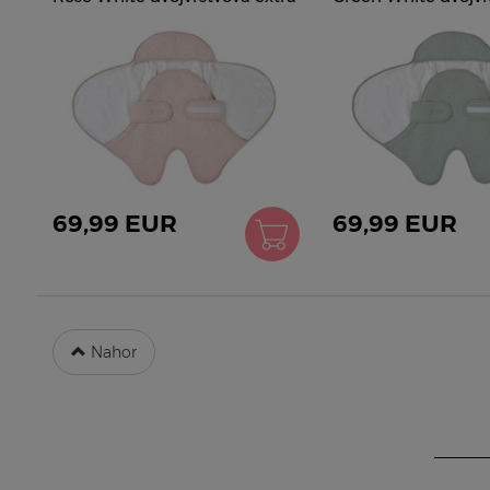
teplá ružová od 0-6 mes
extra teplá zelená
69,99 EUR
69,99 EUR
Nahor