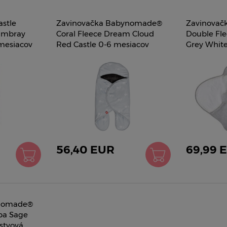
stle
Zavinovačka Babynomade®
Zavinova
ambray
Coral Fleece Dream Cloud
Double Fl
mesiacov
Red Castle 0-6 mesiacov
Grey White
dvojvrstvový fleece extra t
teplá sivá
56,40 EUR
69,99 
ynomade®
ba Sage
stvová