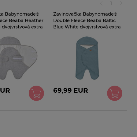
1
čka Babynomade®
Zavinovačka Babynomade®
eece Beaba Heather
Double Fleece Beaba Baltic
 dvojvrstvová extra
Blue White dvojvrstvová extra
 od 0-6 mes
teplá modrá od 0-6 mes
EUR
69,99 EUR