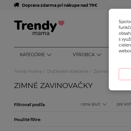
Doprava zdarma pri nákupe nad 79€
Spoloč
funkč
obsahu
s vyu
cielen
weboc
KATEGÓRIE
VÝROBCA
VEK
Trendy mama
Dojčenské oblečenie
Zavinovačky
Zim
ZIMNÉ ZAVINOVAČKY
cena (eur)
Filtrovať podľa:
Použité filtre: