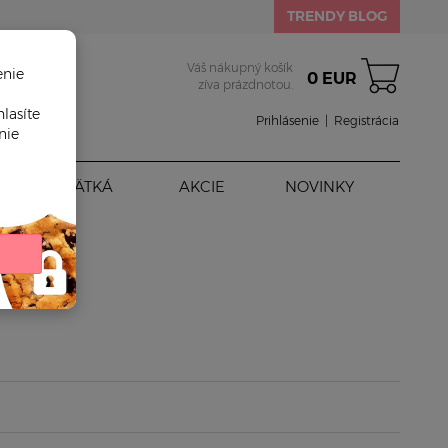
TRENDY BLOG
Váš nákupný košík
enie
0 EUR
zíva prázdnotou.
lasíte
Prihlásenie
|
Registrácia
nie
BÁBÄTKÁ
AKCIE
NOVINKY