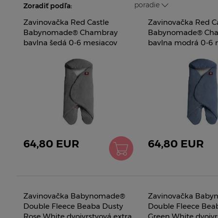
poradie
Zoradiť podľa:
Zavinovačka Red Castle
Zavinovačka Red Ca
Babynomade® Chambray
Babynomade® Ch
bavlna šedá 0-6 mesiacov
bavlna modrá 0-6 
0832170
0832168
64,80 EUR
64,80 EUR
Zavinovačka Babynomade®
Zavinovačka Bab
Double Fleece Beaba Dusty
Double Fleece Bea
Rose White dvojvrstvová extra
Green White dvojvr