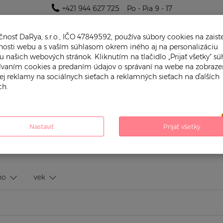
+421 944 627 725
Po - Pia 9 - 17
nosť DaRya, s.r.o., IČO 47849592, používa súbory cookies na zaist
nosti webu a s vaším súhlasom okrem iného aj na personalizáciu
 našich webových stránok. Kliknutím na tlačidlo „Prijať všetky“ súh
žívaním cookies a predaním údajov o správaní na webe na zobraze
ej reklamy na sociálnych sieťach a reklamných sieťach na ďalších
h.
PRE CHLAPČEKA
PRE DIEVČATKO
né zavinovačky
Nastaviť
Prijať všetky
pre koho
vek