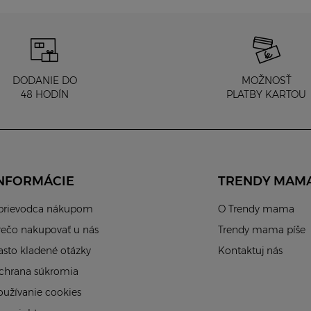
DODANIE DO
MOŽNOSŤ
48 HODÍN
PLATBY KARTOU
NFORMÁCIE
TRENDY MAM
prievodca nákupom
O Trendy mama
rečo nakupovať u nás
Trendy mama píše
asto kladené otázky
Kontaktuj nás
chrana súkromia
oužívanie cookies