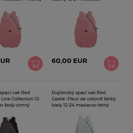
9169
mäkký teplý 0423169
EUR
60,00 EUR
spací vak Red
Dojčenský spací vak Red
 Line Collection 12-
Castle -Fleur de coton® ľahký
ov šedý-zimný
biely 12-24 mesiacov-letný
0421166