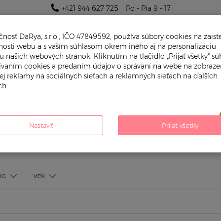
+421 944 627 725
Po - Pia 9 - 17
nosť DaRya, s.r.o., IČO 47849592, používa súbory cookies na zaist
nosti webu a s vaším súhlasom okrem iného aj na personalizáciu
 našich webových stránok. Kliknutím na tlačidlo „Prijať všetky“ súh
žívaním cookies a predaním údajov o správaní na webe na zobraze
ej reklamy na sociálnych sieťach a reklamných sieťach na ďalších
h.
PRE CHLAPČEKA
PRE DIEVČATKO
vaky
Zimné dojčenské spacie vaky
Nastaviť
Prijať všetky
Y
pre koho
vek