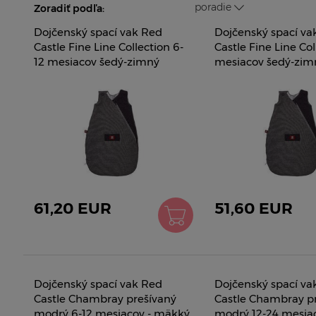
poradie
Zoradiť podľa:
Dojčenský spací vak Red
Dojčenský spací va
Castle Fine Line Collection 6-
Castle Fine Line Col
12 mesiacov šedý-zimný
mesiacov šedý-zim
0429152
0428152
61,20 EUR
51,60 EUR
Dojčenský spací vak Red
Dojčenský spací va
Castle Chambray prešívaný
Castle Chambray p
modrý 6-12 mesiacov - mäkký
modrý 12-24 mesiac