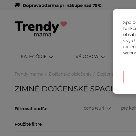
Doprava zdarma pri nákupe nad 79€
Spoloč
funkč
obsahu
s vyu
cielen
weboc
KATEGÓRIE
VÝROBCA
VEK
Trendy mama
Dojčenské oblečenie
Dojčenské spacie 
ZIMNÉ DOJČENSKÉ SPACIE VAK
cena (eur)
Filtrovať podľa:
Použité filtre: