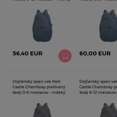
teplý 0429168
mäkký teplý 04231
56,40 EUR
60,00 EUR
Dojčenský spací vak Red
Dojčenský spací va
Castle Chambray prešívaný
Castle Chambray p
šedý 0-6 mesiacov - mäkký
šedý 6-12 mesiacov
teplý 0428170
teplý 0429170