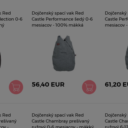
k Red
Dojčenský spací vak Red
Dojčenský 
lection 0-6
Castle Performance šedý 0-6
Castle Per
ný
mesiacov - 100% mäkká
mesiacov 
jemná teplá vlna 042818
jemná tepl
56,40 EUR
61,20 
k Red
Dojčenský spací vak Red
Dojčenský 
rešívaný
Castle Chambray prešívaný
Castle Cha
ov -
ružový 0-6 mesiacov - mäkký
ružový 6-1