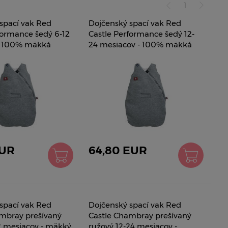
1
spací vak Red
Dojčenský spací vak Red
formance šedý 6-12
Castle Performance šedý 12-
- 100% mäkká
24 mesiacov - 100% mäkká
á vlna 042918
jemná teplá vlna 042118
EUR
64,80 EUR
spací vak Red
Dojčenský spací vak Red
mbray prešívaný
Castle Chambray prešívaný
2 mesiacov - mäkký
ružový 12-24 mesiacov -