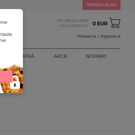
TRENDY BLOG
Váš nákupný košík
enie
0 EUR
zíva prázdnotou.
lasíte
Prihlásenie
|
Registrácia
nie
BÁBÄTKÁ
AKCIE
NOVINKY