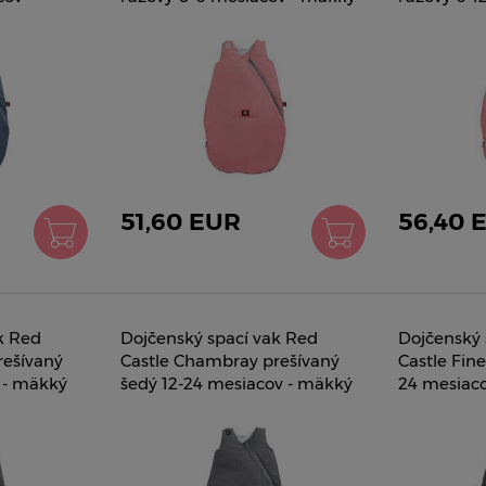
68
teplý 0428169
teplý 042
51,60 EUR
56,40 
k Red
Dojčenský spací vak Red
Dojčenský 
rešívaný
Castle Chambray prešívaný
Castle Fine
 - mäkký
šedý 12-24 mesiacov - mäkký
24 mesiac
teplý 0423170
0430152