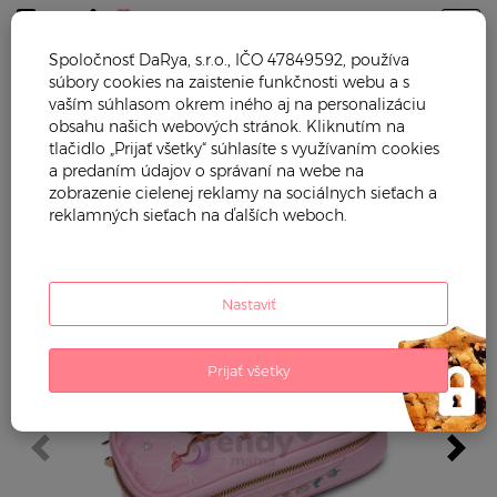
Togg
Spoločnosť DaRya, s.r.o., IČO 47849592, používa
súbory cookies na zaistenie funkčnosti webu a s
Trendy mama
Hračky
Školské potreby
vaším súhlasom okrem iného aj na personalizáciu
obsahu našich webových stránok. Kliknutím na
Školský peračník Pencil Box
tlačidlo „Prijať všetky“ súhlasíte s využívaním cookies
Mermaids
Jeune Premier
a predaním údajov o správaní na webe na
zobrazenie cielenej reklamy na sociálnych sieťach a
ergonomický luxusné prevedenie
reklamných sieťach na ďalších weboch.
22*7 cm
Kód:
JPPB026265
Kategória:
Školské potreby
Nastaviť
Prijať všetky