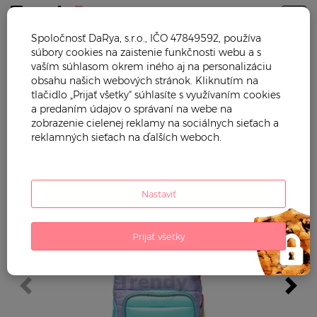
Togg
Spoločnosť DaRya, s.r.o., IČO 47849592, používa
súbory cookies na zaistenie funkčnosti webu a s
Trendy mama
Hračky
Školské potreby
vaším súhlasom okrem iného aj na personalizáciu
obsahu našich webových stránok. Kliknutím na
Školská taška batoh New Bobbie
tlačidlo „Prijať všetky“ súhlasíte s využívaním cookies
Puffer Pastel Party
Jeune
a predaním údajov o správaní na webe na
zobrazenie cielenej reklamy na sociálnych sieťach a
Premier
ergonomická luxusné
reklamných sieťach na ďalších weboch.
prevedenie 42*30 cm
Kód:
JPBO226268
Kategória:
Školské potreby
Nastaviť
Prijať všetky