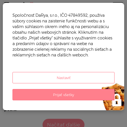
Togg
Spoločnosť DaRya, s.r.o., IČO 47849592, používa
súbory cookies na zaistenie funkčnosti webu a s
Trendy mama
Móda
Kabelky
Kabelky cez rameno
vaším súhlasom okrem iného aj na personalizáciu
obsahu našich webových stránok. Kliknutím na
KABELKY CEZ RAMENO
tlačidlo „Prijať všetky“ súhlasíte s využívaním cookies
a predaním údajov o správaní na webe na
zobrazenie cielenej reklamy na sociálnych sieťach a
Filtrovať podľa:
reklamných sieťach na ďalších weboch.
cena (eur)
Nastaviť
Použité
filtre:
Prijať všetky
poradie
Zoradiť
podľa:
Načítať ďalšie