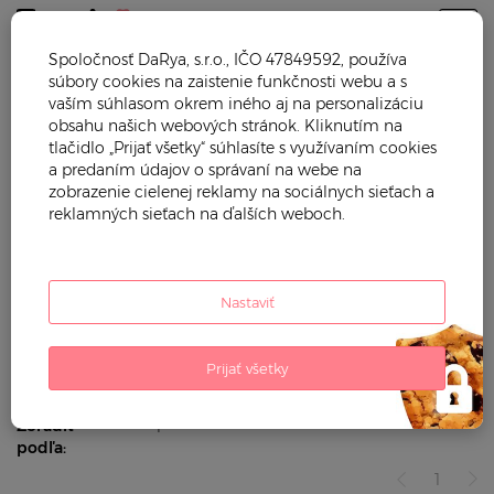
Togg
Spoločnosť DaRya, s.r.o., IČO 47849592, používa
súbory cookies na zaistenie funkčnosti webu a s
Trendy mama
Dojčenské oblečenie
Dojčenské
vaším súhlasom okrem iného aj na personalizáciu
kombinézy
Zimné dojčenské kombinézy
obsahu našich webových stránok. Kliknutím na
tlačidlo „Prijať všetky“ súhlasíte s využívaním cookies
ZIMNÉ DOJČENSKÉ KOMBINÉZY
a predaním údajov o správaní na webe na
zobrazenie cielenej reklamy na sociálnych sieťach a
reklamných sieťach na ďalších weboch.
Filtrovať podľa:
cena (eur)
pre koho
vek
Nastaviť
Použité
filtre:
Prijať všetky
poradie
Zoradiť
podľa:
1