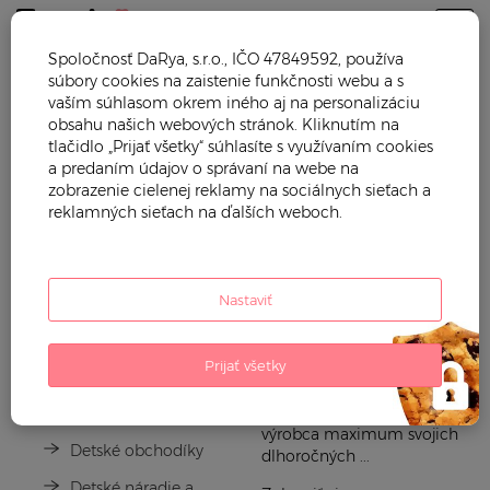
Togg
Spoločnosť DaRya, s.r.o., IČO 47849592, používa
súbory cookies na zaistenie funkčnosti webu a s
ÉCOIFFIER
vaším súhlasom okrem iného aj na personalizáciu
obsahu našich webových stránok. Kliknutím na
tlačidlo „Prijať všetky“ súhlasíte s využívaním cookies
Hľadáte hračky do piesku,
Autíčka a vlaky
a predaním údajov o správaní na webe na
kuchynky pre deti alebo
zobrazenie cielenej reklamy na sociálnych sieťach a
Detské vozidlá
pracovné stoly Écoiffier?
reklamných sieťach na ďalších weboch.
Hračky od francúzskeho
Hračky pre najmenších
výrobcu Écoiffier
nepodliehajú náhodným
Kuchynky pre deti
módnym vplyvom, ale jasne
Nastaviť
Hry na povolania
sa zameriavajú na
motorický, duševný a
Detské stavebnice
spoločenský rozvoj dieťaťa.
Prijať všetky
Écoiffier je francúzska firma
Hračky a hry na záhradu
s tradíciou už od roku 1945.
Do vývoja hračiek dáva
Bábiky
výrobca maximum svojich
Detské obchodíky
dlhoročných ...
Detské náradie a nástroje