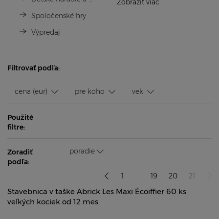
Zobraziť viac
Spoločenské hry
Výpredaj
Filtrovať podľa:
cena (eur)
pre koho
vek
Použité
filtre:
poradie
Zoradiť
podľa:
1
...
19
20
21
Stavebnica v taške Abrick Les Maxi Écoiffier 60 ks
veľkých kociek od 12 mes