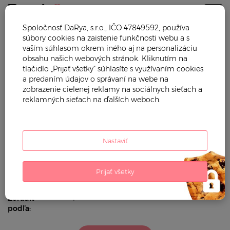
Togg
Spoločnosť DaRya, s.r.o., IČO 47849592, používa
súbory cookies na zaistenie funkčnosti webu a s
Trendy mama
Hračky
Detské vozidlá
Detské
vaším súhlasom okrem iného aj na personalizáciu
odrážadlá
Odrážadlá sety
obsahu našich webových stránok. Kliknutím na
tlačidlo „Prijať všetky“ súhlasíte s využívaním cookies
ODRÁŽADLÁ SETY
a predaním údajov o správaní na webe na
zobrazenie cielenej reklamy na sociálnych sieťach a
reklamných sieťach na ďalších weboch.
Filtrovať podľa:
cena (eur)
Nastaviť
Použité
filtre:
Prijať všetky
poradie
Zoradiť
podľa: